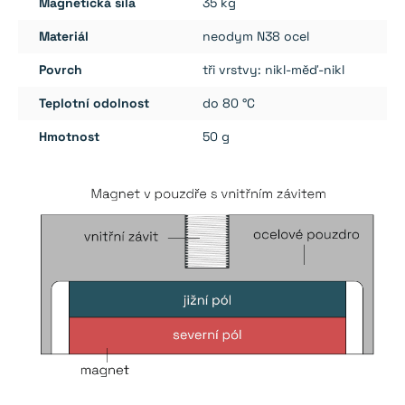
Magnetická síla
35 kg
Materiál
neodym N38 ocel
Povrch
tři vrstvy: nikl-měď-nikl
Teplotní odolnost
do 80 °C
Hmotnost
50 g