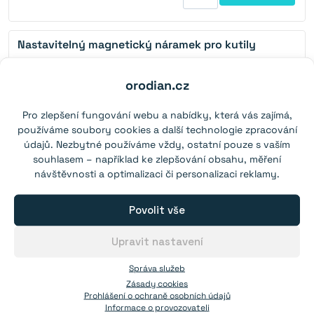
Nastavitelný magnetický náramek pro kutily
Od 1 ks:
249,00 Kč
orodian.cz
Pro zlepšení fungování webu a nabídky, která vás zajímá,
používáme soubory cookies a další technologie zpracování
údajů. Nezbytné používáme vždy, ostatní pouze s vaším
souhlasem – například ke zlepšování obsahu, měření
návštěvnosti a optimalizaci či personalizaci reklamy.
Do košíku
více než 10 skladem
Povolit vše
Magnet v pouzdře se závitem přes celý magnet
Upravit nastavení
36×8 mm
Síla:
29 kg
(N38)
Správa služeb
Závit:
M6
Zásady cookies
Prohlášení o ochraně osobních údajů
Informace o provozovateli