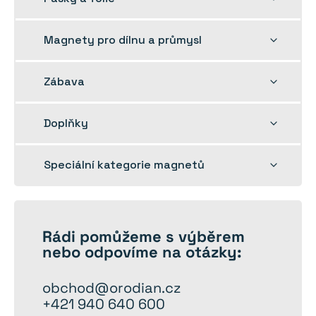
dětskou
nabídku
Rozbalit
Magnety pro dílnu a průmysl
dětskou
nabídku
Rozbalit
Zábava
dětskou
nabídku
Rozbalit
Doplňky
dětskou
nabídku
Rozbalit
Speciální kategorie magnetů
dětskou
nabídku
Rádi
pomůžeme
s výběrem
nebo odpovíme na otázky:
obchod@orodian.cz
+421 940 640 600