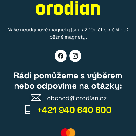
Naše
neodymové magnety
jsou až 10krát silnější než
běžné magnety.
Rádi pomůžeme s výběrem
nebo odpovíme na otázky:
obchod@orodian.cz
+421 940 640 600