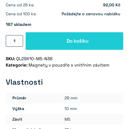
Cena od 25 ks:
92,00 Kč
Cena od 100 ks:
Požádejte o cenovou nabídku
167 skladem
Magnet
Do košíku
v
pouzdře
SKU:
QL29X10-M5-N38
s
Kategorie:
Magnety v pouzdře s vnitřním závitem
vnitřním
závitem
29×10
Vlastnosti
mm
množství
Průměr
29 mm
Výška
10 mm
Závit
M5