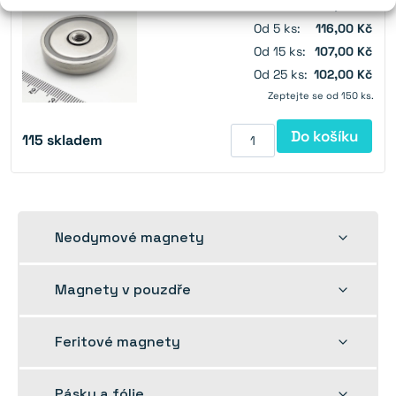
Od 1 ks:
129,00 Kč
Od 5 ks:
116,00 Kč
Od 15 ks:
107,00 Kč
Od 25 ks:
102,00 Kč
Zeptejte se od 150 ks.
Do košíku
115
skladem
Rozbalit
Neodymové magnety
dětskou
nabídku
Rozbalit
Magnety v pouzdře
dětskou
nabídku
Rozbalit
Feritové magnety
dětskou
nabídku
Rozbalit
Pásky a fólie