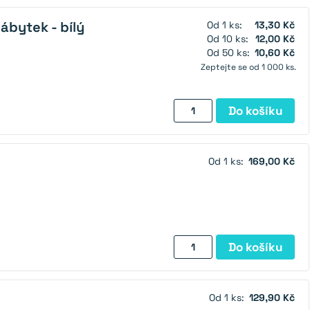
dvířka
–
ábytek - bílý
Od 1 ks:
13,30 Kč
kovový,
Od 10 ks:
12,00 Kč
stříbrný
Od 50 ks:
10,60 Kč
Zeptejte se od 1 000 ks.
množství
Magnet
Do košíku
na
dvířka
na
Od 1 ks:
169,00 Kč
nábytek
-
bílý
množství
Magnet
Do košíku
pod
obklady
množství
Od 1 ks:
129,90 Kč