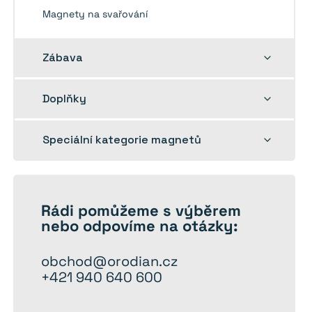
Magnety na svařování
Rozbalit
Zábava
dětskou
nabídku
Rozbalit
Doplňky
dětskou
nabídku
Rozbalit
Speciální kategorie magnetů
dětskou
nabídku
Rádi
pomůžeme
s výběrem
nebo odpovíme na otázky:
obchod@orodian.cz
+421 940 640 600