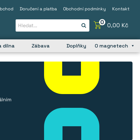
obchod
Doručení a platba
Obchodní podmínky
Kontakt
0
0,00
Kč
 dílna
Zábava
Doplňky
O magnetech
álním