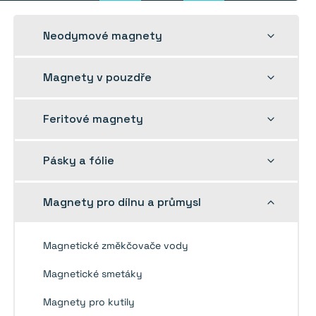
Rozbalit
Neodymové magnety
dětskou
nabídku
Rozbalit
Magnety v pouzdře
dětskou
nabídku
Rozbalit
Feritové magnety
dětskou
nabídku
Rozbalit
Pásky a fólie
dětskou
nabídku
Rozbalit
Magnety pro dílnu a průmysl
dětskou
nabídku
Magnetické změkčovače vody
Magnetické smetáky
Magnety pro kutily