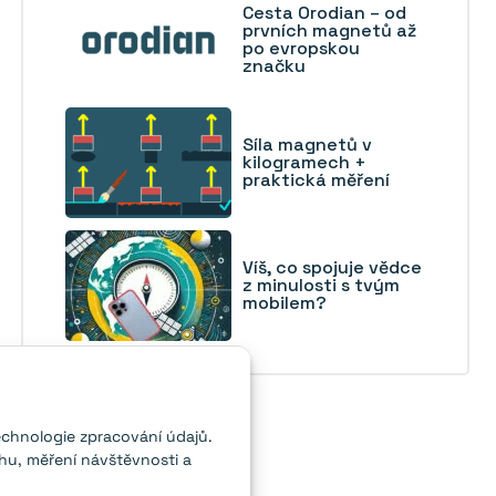
Cesta Orodian – od
prvních magnetů až
po evropskou
značku
Síla magnetů v
kilogramech +
praktická měření
Víš, co spojuje vědce
z minulosti s tvým
mobilem?
echnologie zpracování údajů.
hu, měření návštěvnosti a