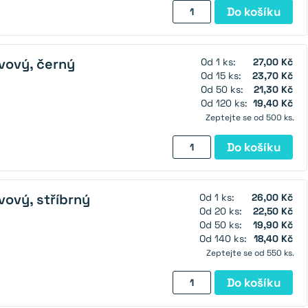
Teleskopický
Do košíku
magnet
s
LED
vový, černý
Od 1 ks:
27,00 Kč
světlem
Od 15 ks:
23,70 Kč
množství
Od 50 ks:
21,30 Kč
Od 120 ks:
19,40 Kč
Zeptejte se od 500 ks.
Magnet
Do košíku
na
dvířka
–
vový, stříbrný
Od 1 ks:
26,00 Kč
kovový,
Od 20 ks:
22,50 Kč
černý
Od 50 ks:
19,90 Kč
Od 140 ks:
18,40 Kč
množství
Zeptejte se od 550 ks.
Magnet
Do košíku
na