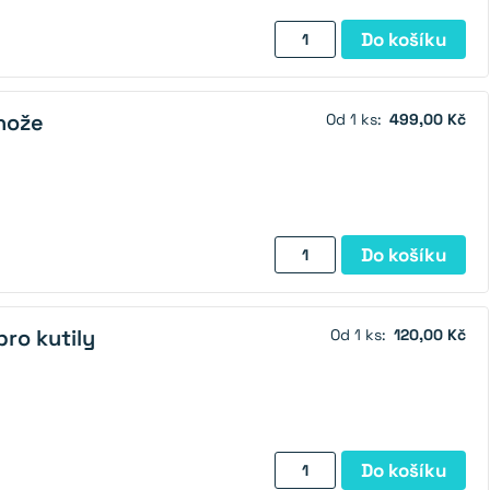
Magnetické
Do košíku
pero
zlaté
množství
nože
Od 1 ks:
499,00 Kč
Magnetický
Do košíku
držák
na
nože
ro kutily
Od 1 ks:
120,00 Kč
množství
Magnetický
Do košíku
náramek