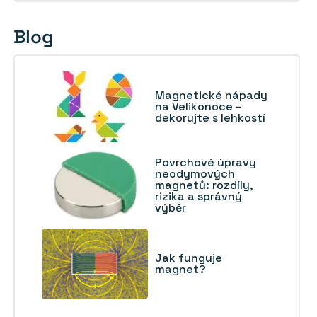
Blog
Magnetické nápady
na Velikonoce –
dekorujte s lehkostí
Povrchové úpravy
neodymových
magnetů: rozdíly,
rizika a správný
výběr
Jak funguje
magnet?