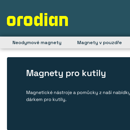
Přeskočit
na
obsah
Neodymové magnety
Magnety v pouzdře
Magnety pro kutily
Magnetické nástroje a pomůcky z naší nabídky 
dárkem pro kutily.