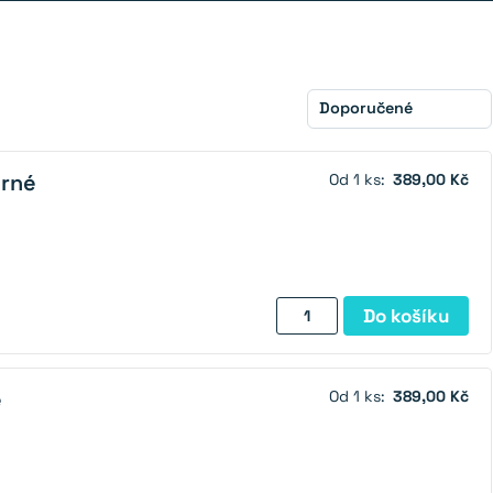
brné
Od 1 ks:
389,00 Kč
Magnetické
Do košíku
pero
stříbrné
množství
é
Od 1 ks:
389,00 Kč