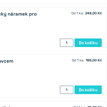
pro
kutily
cký náramek pro
Od 1 ks:
249,00 Kč
množství
Nastavitelný
Do košíku
magnetický
náramek
pro
tavcem
Od 1 ks:
199,00 Kč
kutily
množství
Univerzální
Do košíku
klíč
s
nástavcem