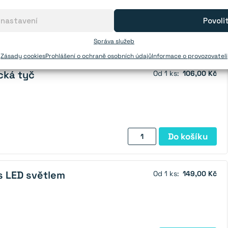
 nastavení
Povoli
Magnetický
Do košíku
Správa služeb
vyhledávač
kovů
Zásady cookies
Prohlášení o ochraně osobních údajů
Informace o provozovateli
množství
cká tyč
Od 1 ks:
106,00 Kč
Magnetická
Do košíku
teleskopická
tyč
množství
s LED světlem
Od 1 ks:
149,00 Kč