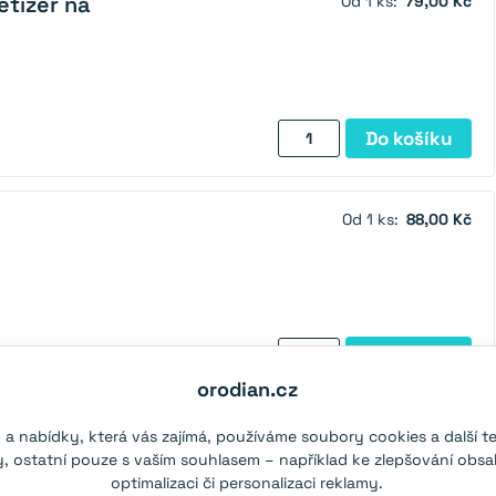
tizér na
Od 1 ks:
79,00 Kč
množství
Magnetizér
Do košíku
a
demagnetizér
na
Od 1 ks:
88,00 Kč
šroubováky
množství
Magnet
Do košíku
na
orodian.cz
opasek
množství
ač kovů
 a nabídky, která vás zajímá, používáme soubory cookies a další t
Od 1 ks:
399,00 Kč
 ostatní pouze s vaším souhlasem – například ke zlepšování obsa
optimalizaci či personalizaci reklamy.