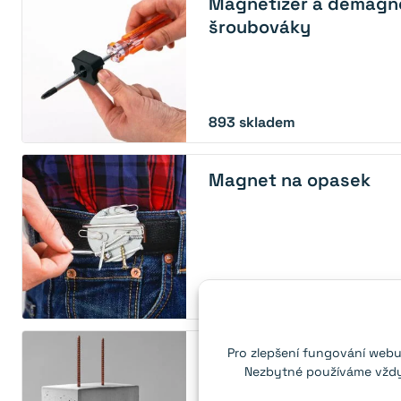
Magnetizér a demagne
šroubováky
893
skladem
Magnet na opasek
více než 10 skladem
Magnetický vyhledáv
Pro zlepšení fungování webu
Nezbytné používáme vždy,