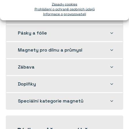
dětskou
Zásady cookies
Prohlášení o ochraně osobních údajů
nabídku
Informace o provozovateli
Rozbalit
Feritové magnety
dětskou
nabídku
Rozbalit
Pásky a fólie
dětskou
nabídku
Rozbalit
Magnety pro dílnu a průmysl
dětskou
nabídku
Rozbalit
Zábava
dětskou
nabídku
Rozbalit
Doplňky
dětskou
nabídku
Rozbalit
Speciální kategorie magnetů
dětskou
nabídku