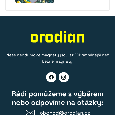
Naše
neodymové magnety
jsou až 10krát silnější než
běžné magnety.
Rádi pomůžeme s výběrem
nebo odpovíme na otázky:
obchod@orodian.cz