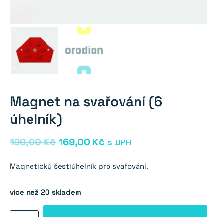
Magnet na svařování (6
úhelník)
Původní
Aktuální
199,00
Kč
169,00
Kč
s DPH
cena
cena
Magnetický šestiúhelník pro svařování.
byla:
je:
199,00 Kč.
169,00 Kč.
více než 20 skladem
Magnet