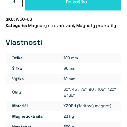
Do košíku
na
svařování
SKU:
W50-6S
(6
Kategorie:
Magnety na svařování
,
Magnety pro kutily
úhelník)
množství
Vlastnosti
Délka
120 mm
Šířka
90 mm
Výška
12 mm
30°, 45°, 75°, 90°, 105°, 120°
Úhly
a 135°
Materiál
Y30BH (feritový magnet)
Magnetická síla
23 kg
Hmotnost
530 g