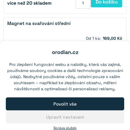
Do košíku
více než 20 skladem
Magnet na svařování střední
Od 1 ks:
169,00 Kč
orodian.cz
Pro zlepšení fungování webu a nabídky, která vás zajímá,
používáme soubory cookies a další technologie zpracování
údajů. Nezbytné používáme vždy, ostatní pouze s vaším
Do košíku
více než 20 skladem
souhlasem – například ke zlepšování obsahu, měření
návštěvnosti a optimalizaci či personalizaci reklamy.
Povolit vše
Rozbalit
Neodymové magnety
dětskou
Upravit nastavení
nabídku
Rozbalit
Správa služeb
Magnety v pouzdře