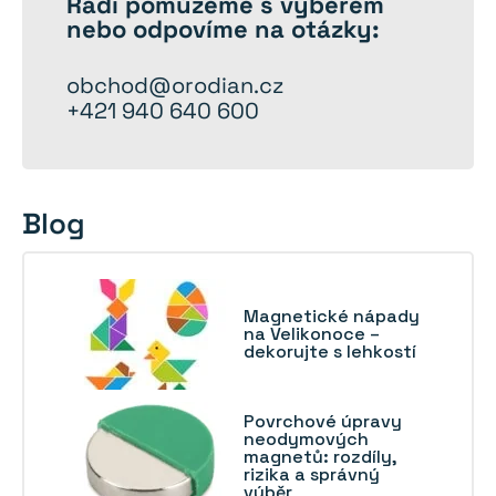
Rádi
pomůžeme
s výběrem
nebo odpovíme na otázky:
obchod@orodian.cz
+421 940 640 600
Blog
Magnetické nápady
na Velikonoce –
dekorujte s lehkostí
Povrchové úpravy
neodymových
magnetů: rozdíly,
rizika a správný
výběr