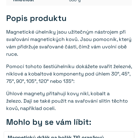
Popis produktu
Magnetické úhelníky jsou užitečným nástrojem při
svařování magnetických kovů. Jsou pomocník, který
vám přidržuje svařované části, čímž vám uvolní obě
ruce.
Pomocí tohoto šestiúhelníku dokážete svařit železné,
niklové a kobaltové komponenty pod úhlem 30°, 45°,
75°, 90°, 105°, 120° nebo 135°:
Úhlové magnety přitahují kovy nikl, kobalt a
železo. Dají se také použít na svařování slitin těchto
kovů, například oceli.
Mohlo by se vám líbit:
Magnetický držák na hořák TIG oranžový