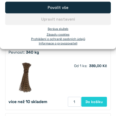
Povolit vše
Upravit nastavení
více než 10 skladem
Do košíku
Správa služeb
Zásady cookies
Lano pro magnet fishing průměr 5 mm (army 30
Prohlášení o ochraně osobních údajů
Informace o provozovateli
metrů)
Pevnost:
340 kg
Od 1 ks:
389,00 Kč
více než 10 skladem
Do košíku