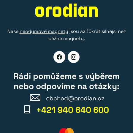
Naše
neodymové magnety
jsou až 10krát silnější než
běžné magnety.
Rádi pomůžeme s výběrem
nebo odpovíme na otázky:
obchod@orodian.cz
+421 940 640 600