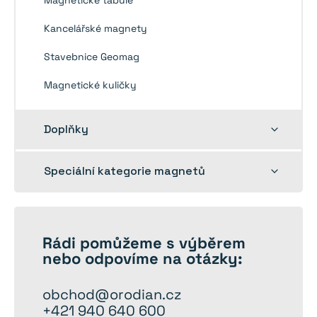
Kancelářské magnety
Stavebnice Geomag
Magnetické kuličky
Rozbalit
Doplňky
dětskou
nabídku
Rozbalit
Speciální kategorie magnetů
dětskou
nabídku
Rádi
pomůžeme
s výběrem
nebo odpovíme na otázky:
obchod@orodian.cz
+421 940 640 600