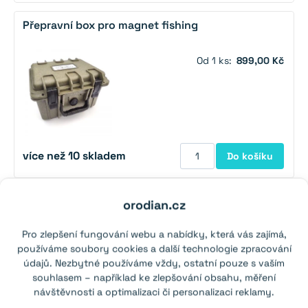
Přepravní box pro magnet fishing
Od 1 ks:
899,00 Kč
více než 10 skladem
Do košíku
Lano pro magnet fishing průměr 5 mm (army 15
orodian.cz
metrů)
Pro zlepšení fungování webu a nabídky, která vás zajímá,
Pevnost:
340 kg
používáme soubory cookies a další technologie zpracování
údajů. Nezbytné používáme vždy, ostatní pouze s vaším
Od 1 ks:
229,00 Kč
souhlasem – například ke zlepšování obsahu, měření
návštěvnosti a optimalizaci či personalizaci reklamy.