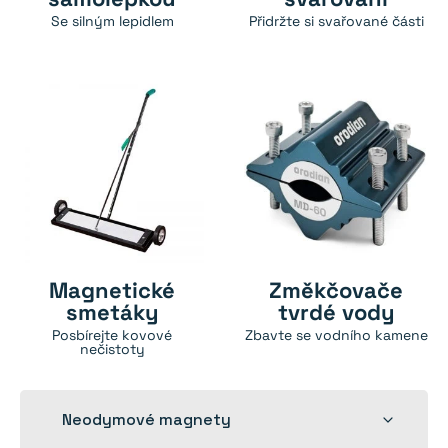
Se silným lepidlem
Přidržte si svařované části
Magnetické
Změkčovače
smetáky
tvrdé vody
Posbírejte kovové
Zbavte se vodního kamene
nečistoty
Rozbalit
Neodymové magnety
dětskou