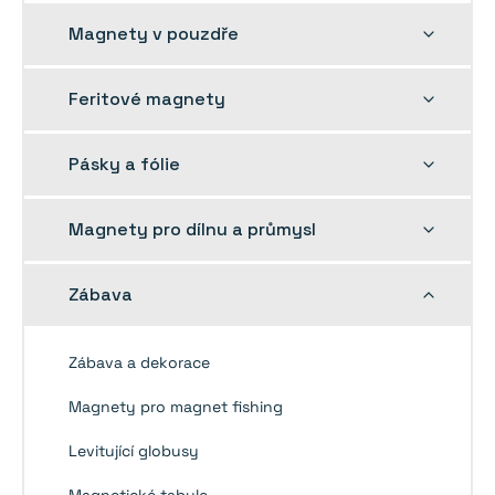
nabídku
Rozbalit
Magnety v pouzdře
dětskou
nabídku
Rozbalit
Feritové magnety
dětskou
nabídku
Rozbalit
Pásky a fólie
dětskou
nabídku
Rozbalit
Magnety pro dílnu a průmysl
dětskou
nabídku
Rozbalit
Zábava
dětskou
nabídku
Zábava a dekorace
Magnety pro magnet fishing
Levitující globusy
Magnetické tabule