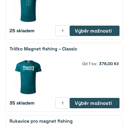
25
skladem
Výběr možností
Tento
produkt
Tričko Magnet fishing – Classic
má
více
Od 1 ks:
379,00 Kč
variant.
Možnosti
lze
vybrat
na
stránce
35
skladem
Výběr možností
produktu
Tento
produkt
Rukavice pro magnet fishing
má