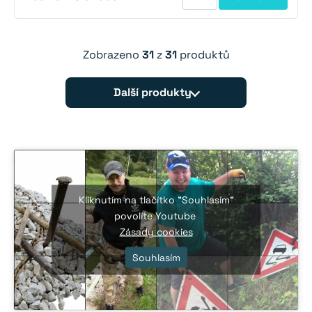
Zobrazeno
31
z
31
produktů
Další produkty
Kliknutím na tlačítko "Souhlasím"
povolíte Youtube
Zásady cookies
Souhlasím