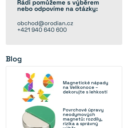
Rádi
pomůžeme
s výběrem
nebo odpovíme na otázky:
obchod@orodian.cz
+421 940 640 600
Blog
Magnetické nápady
na Velikonoce –
dekorujte s lehkostí
Povrchové úpravy
neodymových
magnetů: rozdíly,
rizika a správný