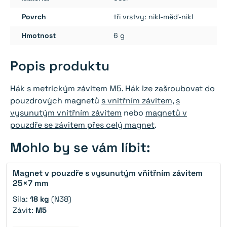
Povrch
tři vrstvy: nikl-měď-nikl
Hmotnost
6 g
Popis produktu
Hák s metrickým závitem M5. Hák lze zašroubovat do
pouzdrových magnetů
s vnitřním závitem
,
s
vysunutým vnitřním závitem
nebo
magnetů v
pouzdře se závitem přes celý magnet
.
Mohlo by se vám líbit:
Magnet v pouzdře s vysunutým vňitřním závitem
25×7 mm
Síla:
18 kg
(N38)
Závit:
M5