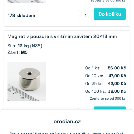
Zeptejte se od 100 ks.
Do košíku
178
skladem
Magnet v pouzdře s vnitřním závitem 20×13 mm
Síla:
13 kg
(N38)
Závit:
M5
Od 1 ks:
56,00 Kč
Od 10 ks:
47,00 Kč
Od 35 ks:
42,00 Kč
Od 100 ks:
38,00 Kč
Zeptejte se od 300 ks.
Do košíku
587
skladem
orodian.cz
Pro zlepšení fungování webu a nabídky, která vás zajímá,