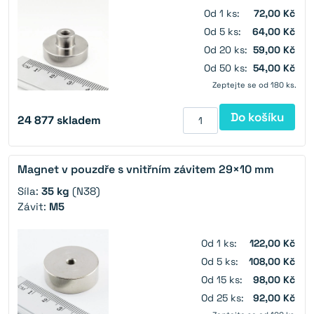
Od 1 ks:
72,00 Kč
Od 5 ks:
64,00 Kč
Od 20 ks:
59,00 Kč
Od 50 ks:
54,00 Kč
Zeptejte se od 180 ks.
Do košíku
24 877
skladem
Magnet v pouzdře s vnitřním závitem 29×10 mm
Síla:
35 kg
(N38)
Závit:
M5
Od 1 ks:
122,00 Kč
Od 5 ks:
108,00 Kč
Od 15 ks:
98,00 Kč
Od 25 ks:
92,00 Kč