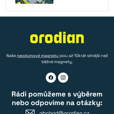
Naše
neodymové magnety
jsou až 10krát silnější než
běžné magnety.
Rádi pomůžeme s výběrem
nebo odpovíme na otázky:
obchod@orodian.cz