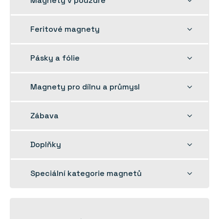
Magnety v pouzdře
dětskou
nabídku
Rozbalit
Feritové magnety
dětskou
nabídku
Rozbalit
Pásky a fólie
dětskou
nabídku
Rozbalit
Magnety pro dílnu a průmysl
dětskou
nabídku
Rozbalit
Zábava
dětskou
nabídku
Rozbalit
Doplňky
dětskou
nabídku
Rozbalit
Speciální kategorie magnetů
dětskou
nabídku