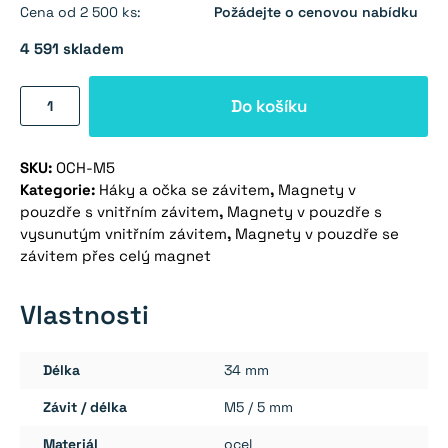
Cena od 2 500 ks:
Požádejte o cenovou nabídku
4 591 skladem
Hák
Do košíku
se
závitem
SKU:
OCH-M5
M5
Kategorie:
Háky a očka se závitem
,
Magnety v
množství
pouzdře s vnitřním závitem
,
Magnety v pouzdře s
vysunutým vnitřním závitem
,
Magnety v pouzdře se
závitem přes celý magnet
Vlastnosti
Délka
34 mm
Závit / délka
M5 / 5 mm
Materiál
ocel