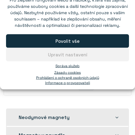
Magnet v pouzdře se závitem přes celý magnet
25×8 mm
používáme soubory cookies a další technologie zpracování
údajů. Nezbytné používáme vždy, ostatní pouze s vaším
Síla:
14 kg
(N38)
souhlasem – například ke zlepšování obsahu, měření
Závit:
M5
návštěvnosti a optimalizaci či personalizaci reklamy.
Od 1 ks:
82,00 Kč
Povolit vše
Od 10 ks:
71,00 Kč
Od 35 ks:
64,00 Kč
Upravit nastavení
Od 100 ks:
59,00 Kč
Správa služeb
Zeptejte se od 300 ks.
Zásady cookies
Prohlášení o ochraně osobních údajů
Do košíku
Informace o provozovateli
4 600
skladem
Rozbalit
Neodymové magnety
dětskou
nabídku
Rozbalit