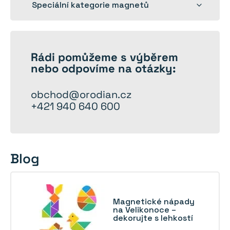
Rozbalit
Speciální kategorie magnetů
dětskou
nabídku
Rádi
pomůžeme
s výběrem
nebo odpovíme na otázky:
obchod@orodian.cz
+421 940 640 600
Blog
Magnetické nápady
na Velikonoce –
dekorujte s lehkostí