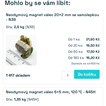
Mohlo by se vám líbit:
Neodymový magnet válec 20×2 mm se samolepkou
- N38
Síla:
2,5 kg
(N38)
Od 1 ks:
21,90 Kč
Od 20 ks:
19,50 Kč
Od 60 ks:
17,50 Kč
Od 160 ks:
16,20 Kč
Zeptejte se od 600 ks.
Do košíku
1 417
skladem
Neodymový magnet válec 6×5 mm, 120 °C - N45H
Síla:
1,35 kg
(N45H)