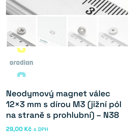
Neodymový magnet válec
12×3 mm s dírou M3 (jižní pól
na straně s prohlubní) – N38
29,00
Kč
s DPH