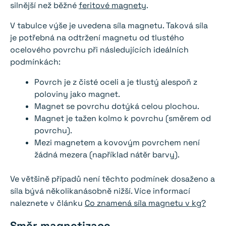
silnější než běžné
feritové magnety
.
V tabulce výše je uvedena síla magnetu. Taková síla
je potřebná na odtržení magnetu od tlustého
ocelového povrchu při následujících ideálních
podmínkách:
Povrch je z čisté oceli a je tlustý alespoň z
poloviny jako magnet.
Magnet se povrchu dotýká celou plochou.
Magnet je tažen kolmo k povrchu (směrem od
povrchu).
Mezi magnetem a kovovým povrchem není
žádná mezera (například nátěr barvy).
Ve většině případů není těchto podmínek dosaženo a
síla bývá několikanásobně nižší. Více informací
naleznete v článku
Co znamená síla magnetu v kg?
Směr magnetizace