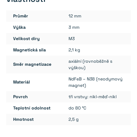
(jižní
pól
Průměr
12 mm
na
straně
Výška
3 mm
s
Velikost díry
M3
prohlubní)
-
Magnetická síla
2,1 kg
N38
axiální (rovnoběžně s
množství
Směr magnetizace
výškou)
NdFeB – N38 (neodymový
Materiál
magnet)
Povrch
tři vrstvy: nikl-měď-nikl
Teplotní odolnost
do 80 °C
Hmotnost
2,5 g