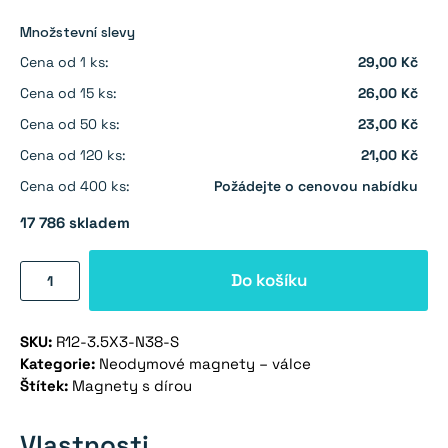
Množstevní slevy
Cena od 1 ks:
29,00 Kč
Cena od 15 ks:
26,00 Kč
Cena od 50 ks:
23,00 Kč
Cena od 120 ks:
21,00 Kč
Cena od 400 ks:
Požádejte o cenovou nabídku
17 786 skladem
Neodymový
Do košíku
magnet
válec
SKU:
R12-3.5X3-N38-S
12×3
Kategorie:
Neodymové magnety – válce
mm
Štítek:
Magnety s dírou
s
dírou
Vlastnosti
M3