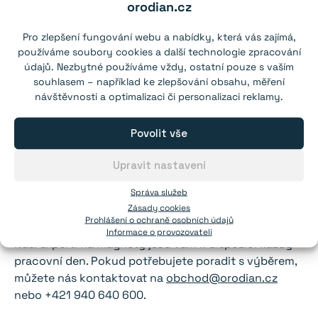
orodian.cz
zahřátí nad 80 °C,
někdy i při nižších teplotách
.
Pokud potřebujete magnet s vyšší teplotní odolností,
Pro zlepšení fungování webu a nabídky, která vás zajímá,
podívejte se do kategorie
magnety s vysokou
používáme soubory cookies a další technologie zpracování
teplotní odolností
. Nízké teploty magnetům nevadí.
údajů. Nezbytné používáme vždy, ostatní pouze s vaším
souhlasem – například ke zlepšování obsahu, měření
Další informace
návštěvnosti a optimalizaci či personalizaci reklamy.
Více informací naleznete na stránce
Časté otázky
a
Povolit vše
našem
blogu
. Odtrhovou sílu a magnetické pole
jakéhokoliv
neodymového magnetu
můžete
Upravit nastavení
vypočítat pomocí naší
magnetické kalkulačky
.
Správa služeb
Zásady cookies
Poradíme vám?
Prohlášení o ochraně osobních údajů
Informace o provozovateli
Naši experti na magnety jsou vám k dispozici každý
pracovní den. Pokud potřebujete poradit s výběrem,
můžete nás kontaktovat na
obchod@orodian.cz
nebo +421 940 640 600.