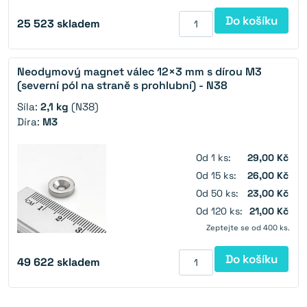
Do košíku
25 523
skladem
Neodymový magnet válec 12×3 mm s dírou M3
(severní pól na straně s prohlubní) - N38
Síla:
2,1 kg
(N38)
Díra:
M3
Od 1 ks:
29,00 Kč
Od 15 ks:
26,00 Kč
Od 50 ks:
23,00 Kč
Od 120 ks:
21,00 Kč
Zeptejte se od 400 ks.
Do košíku
49 622
skladem