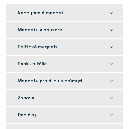
Rozbalit
Neodymové magnety
dětskou
nabídku
Rozbalit
Magnety v pouzdře
dětskou
nabídku
Rozbalit
Feritové magnety
dětskou
nabídku
Rozbalit
Pásky a fólie
dětskou
nabídku
Rozbalit
Magnety pro dílnu a průmysl
dětskou
nabídku
Rozbalit
Zábava
dětskou
nabídku
Rozbalit
Doplňky
dětskou
nabídku