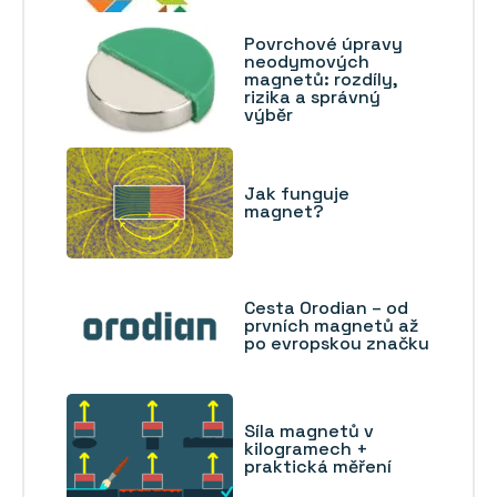
Povrchové úpravy
neodymových
magnetů: rozdíly,
rizika a správný
výběr
Jak funguje
magnet?
Cesta Orodian – od
prvních magnetů až
po evropskou značku
Síla magnetů v
kilogramech +
praktická měření