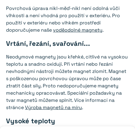
Povrchová úprava nikl-měď-nikl není odolná vůči
vlhkosti a není vhodná pro použití v exteriéru. Pro
použití v exteriéru nebo vlhkém prostředí
doporučujeme naše
voděodolné magnety
.
Vrtání, řezání, svařování...
Neodymové magnety jsou křehké, citlivé na vysokou
teplotu a snadno oxidují. Při vrtání nebo řezání
nevhodnými nástroji můžete magnet zlomit. Magnet
s poškozenou povrchovou úpravou může po čase
ztratit část síly. Proto nedoporučujeme magnety
mechanicky opracovávat. Speciální požadavky na
tvar magnetů můžeme splnit. Více informací na
stránce
Výroba magnetů na míru
.
Vysoké teploty
Běžné neodymové magnety ztrácejí část své síly při