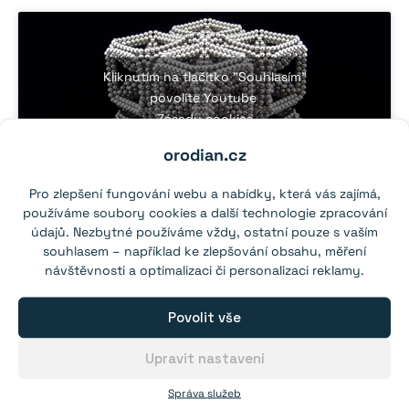
Kliknutím na tlačítko "Souhlasím"
povolíte Youtube
Zásady cookies
orodian.cz
Souhlasím
Pro zlepšení fungování webu a nabídky, která vás zajímá,
používáme soubory cookies a další technologie zpracování
údajů. Nezbytné používáme vždy, ostatní pouze s vaším
souhlasem – například ke zlepšování obsahu, měření
návštěvnosti a optimalizaci či personalizaci reklamy.
Kliknutím na tlačítko "Souhlasím"
Povolit vše
povolíte Youtube
Zásady cookies
Upravit nastavení
Souhlasím
Správa služeb