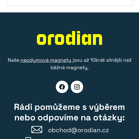
Naše
neodymové magnety
jsou až 10krát silnější než
běžné magnety.
Rádi pomůžeme s výběrem
nebo odpovíme na otázky:
obchod@orodian.cz