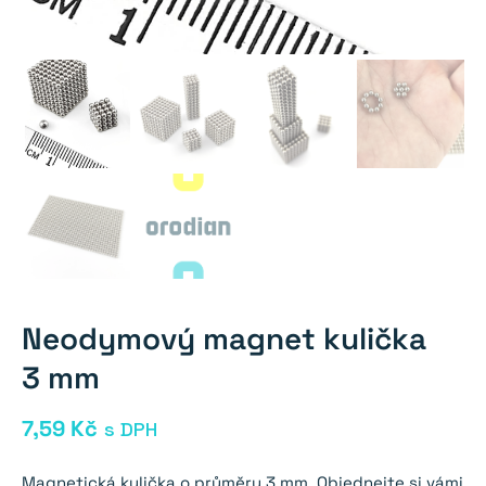
Neodymový magnet kulička
3 mm
7,59
Kč
s DPH
Magnetická kulička o průměru 3 mm. Objednejte si vámi