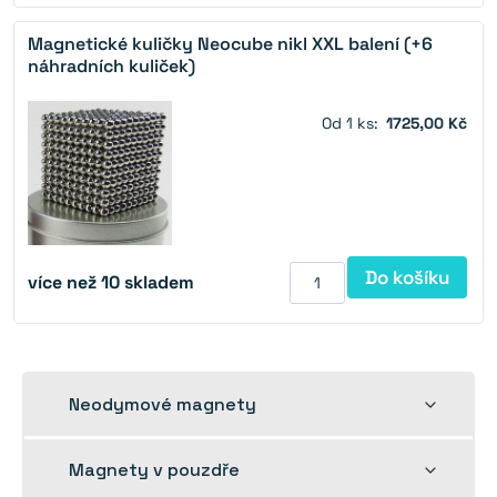
Magnetické kuličky Neocube nikl XXL balení (+6
náhradních kuliček)
Od 1 ks:
1725,00 Kč
Do košíku
více než 10 skladem
Rozbalit
Neodymové magnety
dětskou
nabídku
Rozbalit
Magnety v pouzdře
dětskou