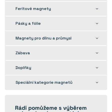
nabídku
Rozbalit
Feritové magnety
dětskou
nabídku
Rozbalit
Pásky a fólie
dětskou
nabídku
Rozbalit
Magnety pro dílnu a průmysl
dětskou
nabídku
Rozbalit
Zábava
dětskou
nabídku
Rozbalit
Doplňky
dětskou
nabídku
Rozbalit
Speciální kategorie magnetů
dětskou
nabídku
Rádi
pomůžeme
s výběrem