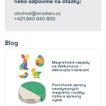
nebo odpovíme na otázky:
obchod@orodian.cz
+421 940 640 600
Blog
Magnetické nápady
na Velikonoce –
dekorujte s lehkostí
Povrchové úpravy
neodymových
magnetů: rozdíly,
rizika a správný
výběr