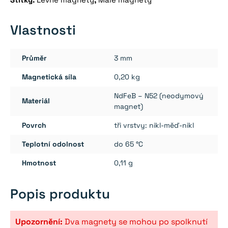
množství
Vlastnosti
Průměr
3 mm
Magnetická síla
0,20 kg
NdFeB – N52 (neodymový
Materiál
magnet)
Povrch
tři vrstvy: nikl-měď-nikl
Teplotní odolnost
do 65 °C
Hmotnost
0,11 g
Popis produktu
Upozornění:
Dva magnety se mohou po spolknutí