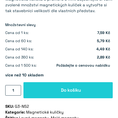
zvolené množství magnetických kuliček a vytvořte si
tak stavebnici velikosti dle vlastních představ.
Množstevní slevy
Cena od 1 ks:
7,59 Kč
Cena od 60 ks:
5,79 Kč
Cena od 140 ks:
4,49 Kč
Cena od 360 ks:
2,89 Kč
Cena od 1 500 ks:
Požádejte o cenovou nabídku
více než 10 skladem
Neodymový
Do košíku
magnet
kulička
SKU:
G3-N52
3
Kategorie:
Magnetické kuličky
mm
Štítky:
Levné magnety
,
Malé magnety