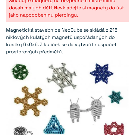
Skladujte magnety na bezpečném místě mimo
dosah malých dětí. Nevkládejte si magnety do úst
jako napodobeninu piercingu.
Magnetická stavebnice NeoCube se skládá z 216
niklových kulatých magnetů uspořádaných do
kostky 6x6x6. Z kuliček se dá vytvořit nespočet
prostorových předmětů.