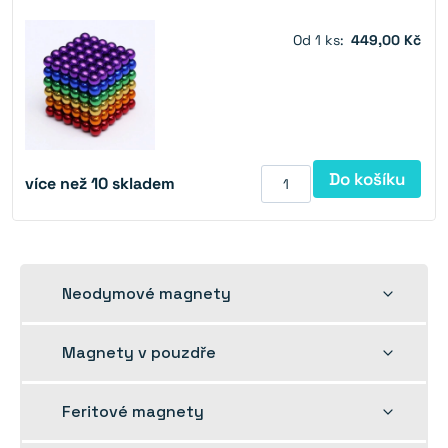
Od 1 ks:
449,00 Kč
Do košíku
více než 10 skladem
Rozbalit
Neodymové magnety
dětskou
nabídku
Rozbalit
Magnety v pouzdře
dětskou
nabídku
Rozbalit
Feritové magnety
dětskou