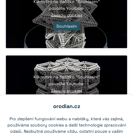
Kliknutím na tlačítko "Souhlasím"
povolíte Youtube
Zásady cookies
Souhlasím
Kliknutím na tlačítko "Souhlasím"
povolíte Youtube
Zásady cookies
Souhlasím
orodian.cz
Pro zlepšení fungování webu a nabídky, která vás zajímá,
používáme soubory cookies a další technologie zpracování
údajů. Nezbytné používáme vždy, ostatní pouze s vaším