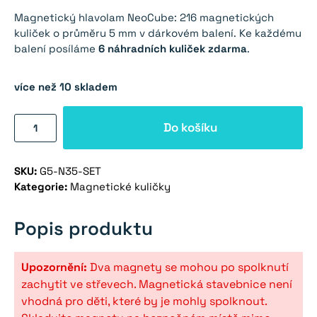
Magnetický hlavolam NeoCube: 216 magnetických
kuliček o průměru 5 mm v dárkovém balení. Ke každému
balení posíláme
6 náhradních kuliček zdarma
.
více než 10 skladem
Magnetické
Do košíku
kuličky
Neocube
SKU:
G5-N35-SET
nikl
Kategorie:
Magnetické kuličky
(+6
náhradních
kuliček)
Popis produktu
množství
Upozornění:
Dva magnety se mohou po spolknutí
zachytit ve střevech. Magnetická stavebnice není
vhodná pro děti, které by je mohly spolknout.