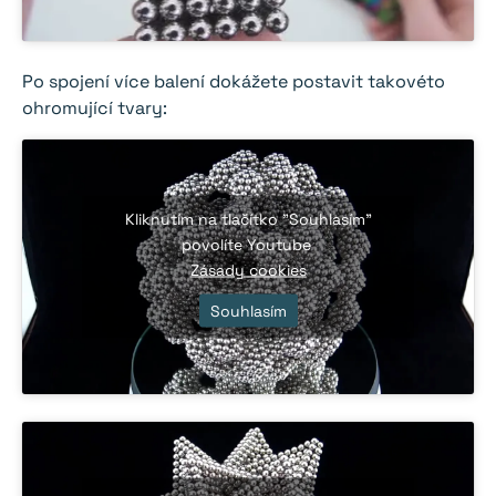
Po spojení více balení dokážete postavit takovéto
ohromující tvary:
Kliknutím na tlačítko "Souhlasím"
povolíte Youtube
Zásady cookies
Souhlasím