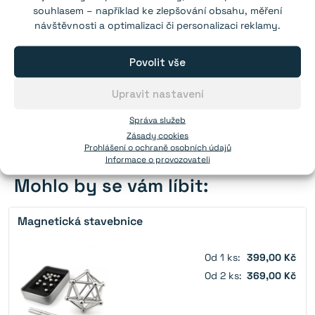
souhlasem – například ke zlepšování obsahu, měření
návštěvnosti a optimalizaci či personalizaci reklamy.
Kliknutím na tlačítko "Souhlasím"
Povolit vše
povolíte Youtube
Zásady cookies
Upravit nastavení
Souhlasím
Správa služeb
Zásady cookies
Prohlášení o ochraně osobních údajů
Informace o provozovateli
Mohlo by se vám líbit:
Magnetická stavebnice
Od 1 ks:
399,00 Kč
Od 2 ks:
369,00 Kč