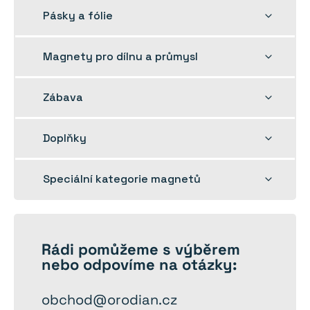
nabídku
Rozbalit
Pásky a fólie
dětskou
nabídku
Rozbalit
Magnety pro dílnu a průmysl
dětskou
nabídku
Rozbalit
Zábava
dětskou
nabídku
Rozbalit
Doplňky
dětskou
nabídku
Rozbalit
Speciální kategorie magnetů
dětskou
nabídku
Rádi
pomůžeme
s výběrem
nebo odpovíme na otázky:
obchod@orodian.cz