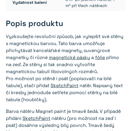
Vydatnost balení
m² při třech nátěrech
Popis produktu
Vyzkoušejte revoluční způsob, jak vylepšit své stěny
s magnetickou barvou. Tato barva umožňuje
přichytávat kancelářské magnety, suvenýrové
magnetky či různé
magnetické pásky
a
fólie
přímo
na zeď. Ze stěny si tak snadno vytvoříte
magnetickou tabuli libovolných rozměrů.
Pro možnost po stěně i psát (popisovači na bílé
tabule), stačí přidat
SketchPaint
nátěr. Napsaný text
či kresby jednoduše setřete pomocí stěrky na bílé
tabule (houbičky).
Barva nátěru Magnet paint je tmavě šedá. V případě
přidání
SketchPaint
nátěru (pro možnost na zeď i
psát) dosáhne výsledný bílý povrch. Tmavě šedý