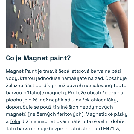
Co je Magnet paint?
Magnet Paint je tmavě šedá latexová barva na bázi
vody, kterou jednoduše namalujete na zeď. Obsahuje
železné částice, díky nimž povrch namalovaný touto
barvou přitahuje magnety. Protože obsah železa na
plochu je nižší než například u dvířek chladničky,
doporučuje se použití silnějších
neodymových
magnetů
(ne černých feritových).
Magnetické pásky
a
fólie
drží na magnetickém nátěru také velmi dobře.
Tato barva splňuje bezpečnostní standard EN71-3,