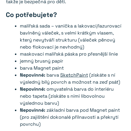
takže je bezpečná pro děti.
Co potřebujete?
malířská sada – vanička a lakovací/lazurovací
bavlněný váleček, s velmi krátkým vlasem,
který nevytváří strukturu (váleček pěnový
nebo flokovací je nevhodný)
maskovací malířská páska pro přesnější linie
jemný brusný papír
barva Magnet paint
Nepovinné:
barva
SketchPaint
(získáte s ní
výsledný bílý povrch a možnost na zeď psát)
Nepovinné:
omyvatelná barva do interiéru
nebo tapeta (získáte s nimi libovolnou
výslednou barvu)
Nepovinné:
základní barva pod Magnet paint
(pro zajištění dokonalé přilnavosti a překrytí
povrchu)