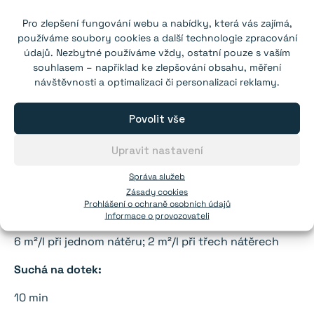
0,5 l,
1 l
,
2,5 l
a
5 l
Pro zlepšení fungování webu a nabídky, která vás zajímá,
používáme soubory cookies a další technologie zpracování
údajů. Nezbytné používáme vždy, ostatní pouze s vaším
souhlasem – například ke zlepšování obsahu, měření
návštěvnosti a optimalizaci či personalizaci reklamy.
Povolit vše
Upravit nastavení
Správa služeb
Zásady cookies
Prohlášení o ochraně osobních údajů
Vydatnost:
Informace o provozovateli
6 m²/l při jednom nátěru; 2 m²/l při třech nátěrech
Suchá na dotek:
10 min