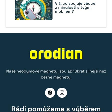
Víš, co spojuje vědce
z minulosti s tvým
mobilem?
Naše
neodymové magnety
jsou až 10krát silnější než
běžné magnety.
Rádi pomůžeme s výběrem