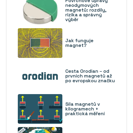
Povrchové úpravy
neodymových
magnetů: rozdíly,
rizika a správný
výběr
Jak funguje
magnet?
Cesta Orodian – od
prvních magnetů až
po evropskou značku
Síla magnetů v
kilogramech +
praktická měření