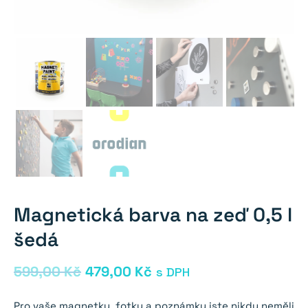
Magnetická barva na zeď 0,5 l
šedá
Původní
Aktuální
599,00
Kč
479,00
Kč
s DPH
cena
cena
Pro vaše magnetky, fotky a poznámky jste nikdy neměli