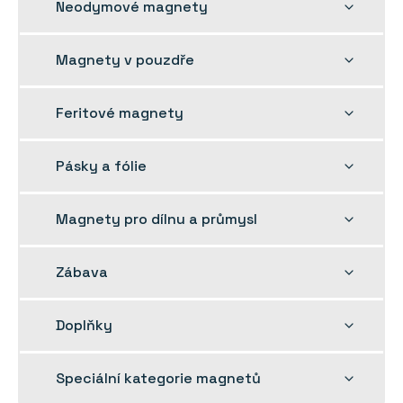
Rozbalit
Neodymové magnety
dětskou
nabídku
Rozbalit
Magnety v pouzdře
dětskou
nabídku
Rozbalit
Feritové magnety
dětskou
nabídku
Rozbalit
Pásky a fólie
dětskou
nabídku
Rozbalit
Magnety pro dílnu a průmysl
dětskou
nabídku
Rozbalit
Zábava
dětskou
nabídku
Rozbalit
Doplňky
dětskou
nabídku
Rozbalit
Speciální kategorie magnetů
dětskou