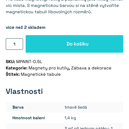
byla:
je:
víc místa. S magnetickou barvou si na stěně vytvoříte
magnetickou tabuli libovolných rozměrů.
599,00 Kč.
479,00 Kč.
více než 2 skladem
Magnetická
Do košíku
barva
na
SKU:
MPAINT-0.5L
zeď
Kategorie:
Magnety pro kutily
,
Zábava a dekorace
0,5
Štítek:
Magnetické tabule
l
šedá
Vlastnosti
množství
Barva
tmavě šedá
Hmotnost balení
1,4 kg
3 m² při jednom nátěru; 1