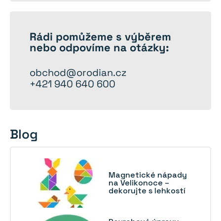
nabídku
Rádi
pomůžeme
s výběrem
nebo odpovíme na otázky:
obchod@orodian.cz
+421 940 640 600
Blog
Magnetické nápady
na Velikonoce –
dekorujte s lehkostí