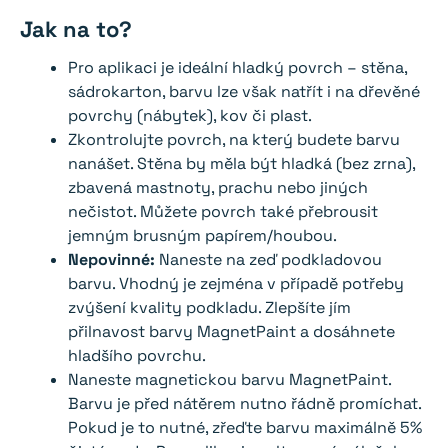
Jak na to?
Pro aplikaci je ideální hladký povrch – stěna,
sádrokarton, barvu lze však natřít i na dřevěné
povrchy (nábytek), kov či plast.
Zkontrolujte povrch, na který budete barvu
nanášet. Stěna by měla být hladká (bez zrna),
zbavená mastnoty, prachu nebo jiných
nečistot. Můžete povrch také přebrousit
jemným brusným papírem/houbou.
Nepovinné:
Naneste na zeď podkladovou
barvu. Vhodný je zejména v případě potřeby
zvýšení kvality podkladu. Zlepšíte jím
přilnavost barvy MagnetPaint a dosáhnete
hladšího povrchu.
Naneste magnetickou barvu MagnetPaint.
Barvu je před nátěrem nutno řádně promíchat.
Pokud je to nutné, zřeďte barvu maximálně 5%