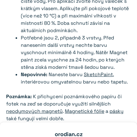
čisté vody. Pro aplikaci zvolte nový váleček s
krátkým vlasem. Aplikujte při pokojové teplotě
(více než 10 °C) a při maximální vlhkosti v
místnosti 80 %. Doba schnutí závisí na
aktuálních podmínkách.
Potřebné jsou 2, případně 3 vrstvy. Před
nanesením další vrstvy nechte barvu
vyschnout minimálně 4 hodiny. Nátěr Magnet
paint zcela vyschne za 24 hodin, po kterých
stěna získá moderní tmavě šedou barvu.
Nepovinné:
Naneste barvu
SketchPaint
,
interiérovou omyvatelnou barvu nebo tapetu.
Poznámka:
K přichycení poznámkového papíru či
fotek na zeď se doporučuje využití silnějších
neodymových magnetů
.
Magnetické fólie
a
pásky
také fungují velmi dobře.
Dostupné v baleních:
orodian.cz