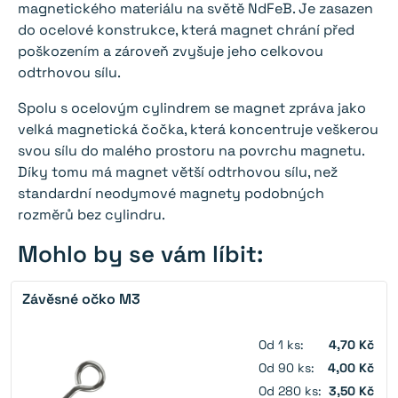
magnetického materiálu na světě NdFeB. Je zasazen
do ocelové konstrukce, která magnet chrání před
poškozením a zároveň zvyšuje jeho celkovou
odtrhovou sílu.
Spolu s ocelovým cylindrem se magnet zpráva jako
velká magnetická čočka, která koncentruje veškerou
svou sílu do malého prostoru na povrchu magnetu.
Díky tomu má magnet větší odtrhovou sílu, než
standardní neodymové magnety podobných
rozměrů bez cylindru.
Mohlo by se vám líbit:
Závěsné očko M3
Od 1 ks:
4,70 Kč
Od 90 ks:
4,00 Kč
Od 280 ks:
3,50 Kč