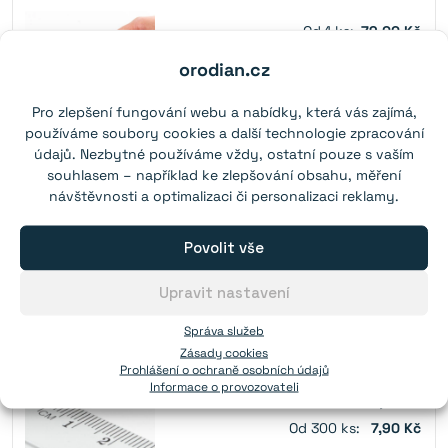
Od 1 ks:
79,00 Kč
orodian.cz
Pro zlepšení fungování webu a nabídky, která vás zajímá,
používáme soubory cookies a další technologie zpracování
údajů. Nezbytné používáme vždy, ostatní pouze s vaším
Do košíku
893
skladem
souhlasem – například ke zlepšování obsahu, měření
návštěvnosti a optimalizaci či personalizaci reklamy.
Magnet v pouzdře s vnitřním závitem 6×6 mm
Povolit vše
Síla:
0,7 kg
(N38)
Upravit nastavení
Závit:
M3
Správa služeb
Od 1 ks:
11,70 Kč
Zásady cookies
Prohlášení o ochraně osobních údajů
Od 20 ks:
9,80 Kč
Informace o provozovateli
Od 100 ks:
8,70 Kč
Od 300 ks:
7,90 Kč