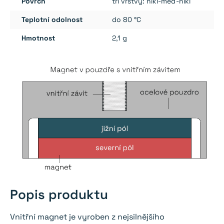
Povrch
tři vrstvy: nikl-měď-nikl
Teplotní odolnost
do 80 °C
Hmotnost
2,1 g
Popis produktu
Vnitřní magnet je vyroben z nejsilnějšího