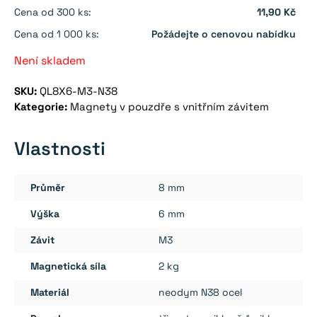
Cena od 300 ks:
11,90 Kč
Cena od 1 000 ks:
Požádejte o cenovou nabídku
Není skladem
SKU:
QL8X6-M3-N38
Kategorie:
Magnety v pouzdře s vnitřním závitem
Vlastnosti
Průměr
8 mm
Výška
6 mm
Závit
M3
Magnetická síla
2 kg
Materiál
neodym N38 ocel