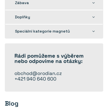
Rozbalit
Zábava
dětskou
nabídku
Rozbalit
Doplňky
dětskou
nabídku
Rozbalit
Speciální kategorie magnetů
dětskou
nabídku
Rádi
pomůžeme
s výběrem
nebo odpovíme na otázky:
obchod@orodian.cz
+421 940 640 600
Blog