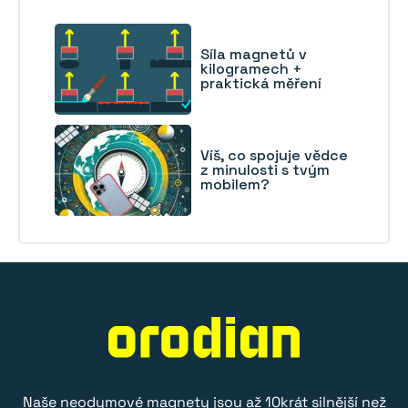
Síla magnetů v
kilogramech +
praktická měření
Víš, co spojuje vědce
z minulosti s tvým
mobilem?
Naše
neodymové magnety
jsou až 10krát silnější než