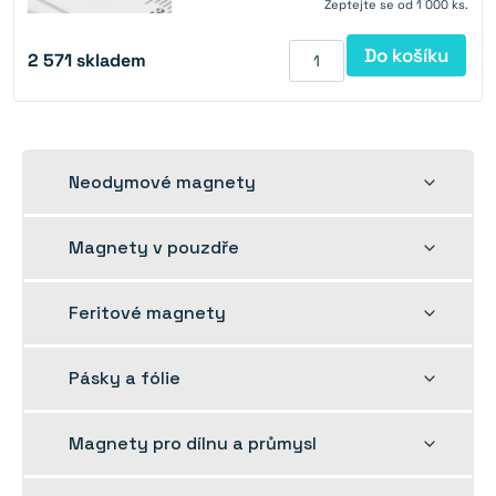
Zeptejte se od 1 000 ks.
Do košíku
2 571
skladem
Rozbalit
Neodymové magnety
dětskou
nabídku
Rozbalit
Magnety v pouzdře
dětskou
nabídku
Rozbalit
Feritové magnety
dětskou
nabídku
Rozbalit
Pásky a fólie
dětskou
nabídku
Rozbalit
Magnety pro dílnu a průmysl
dětskou
nabídku