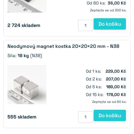
Od 80 ks:
36,00 Kč
Zeptejte se od 300 ks.
Do košíku
2 724
skladem
Neodymový magnet kostka 20×20×20 mm - N38
Síla:
18 kg
(N38)
Od 1 ks:
229,00 Kč
Od 2 ks:
207,00 Kč
Od 5 ks:
189,00 Kč
Od 15 ks:
178,00 Kč
Zeptejte se od 60 ks.
Do košíku
555
skladem