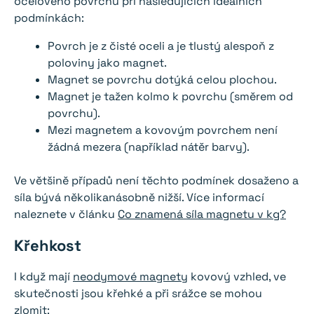
ocelového povrchu při následujících ideálních
podmínkách:
Povrch je z čisté oceli a je tlustý alespoň z
poloviny jako magnet.
Magnet se povrchu dotýká celou plochou.
Magnet je tažen kolmo k povrchu (směrem od
povrchu).
Mezi magnetem a kovovým povrchem není
žádná mezera (například nátěr barvy).
Ve většině případů není těchto podmínek dosaženo a
síla bývá několikanásobně nižší. Více informací
naleznete v článku
Co znamená síla magnetu v kg?
Křehkost
I když mají
neodymové magnety
kovový vzhled, ve
skutečnosti jsou křehké a při srážce se mohou
zlomit: