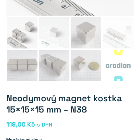
Neodymový magnet kostka
15×15×15 mm – N38
119,00
Kč
s DPH
Množstevní slevy