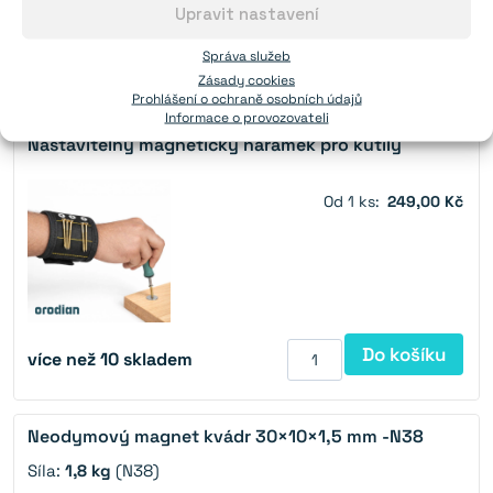
můžete nás kontaktovat na
obchod@orodian.cz
Upravit nastavení
nebo +421 940 640 600.
Správa služeb
Zásady cookies
Mohlo by se vám líbit:
Prohlášení o ochraně osobních údajů
Informace o provozovateli
Nastavitelný magnetický náramek pro kutily
Od 1 ks:
249,00 Kč
Do košíku
více než 10 skladem
Neodymový magnet kvádr 30×10×1,5 mm -N38
Síla:
1,8 kg
(N38)