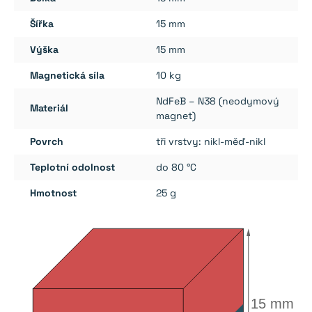
Šířka
15 mm
Výška
15 mm
Magnetická síla
10 kg
NdFeB – N38 (neodymový
Materiál
magnet)
Povrch
tři vrstvy: nikl-měď-nikl
Teplotní odolnost
do 80 °C
Hmotnost
25 g
15 mm