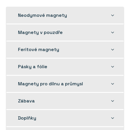
Rozbalit
Neodymové magnety
dětskou
nabídku
Rozbalit
Magnety v pouzdře
dětskou
nabídku
Rozbalit
Feritové magnety
dětskou
nabídku
Rozbalit
Pásky a fólie
dětskou
nabídku
Rozbalit
Magnety pro dílnu a průmysl
dětskou
nabídku
Rozbalit
Zábava
dětskou
nabídku
Rozbalit
Doplňky
dětskou
nabídku