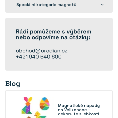
Rozbalit
Speciální kategorie magnetů
dětskou
nabídku
Rádi
pomůžeme
s výběrem
nebo odpovíme na otázky:
obchod@orodian.cz
+421 940 640 600
Blog
Magnetické nápady
na Velikonoce –
dekorujte s lehkostí