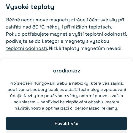
Vysoké teploty
Běžné neodymové magnety ztrácejí část své síly při
zahřátí nad 80 °C,
někdy i při nižších teplotách
.
Pokud potřebujete magnet s vyšší teplotní odolností,
podívejte se do kategorie
magnety s vysokou
teplotní odolností
. Nízké teploty magnetům nevadí.
Další informace
orodian.cz
Více informací naleznete na stránce
Časté otázky
a
našem
blogu
. Odtrhovou sílu a magnetické pole
Pro zlepšení fungování webu a nabídky, která vás zajímá,
jakéhokoliv
neodymového magnetu
můžete
používáme soubory cookies a další technologie zpracování
údajů. Nezbytné používáme vždy, ostatní pouze s vaším
vypočítat pomocí naší
magnetické kalkulačky
.
souhlasem – například ke zlepšování obsahu, měření
návštěvnosti a optimalizaci či personalizaci reklamy.
Poradíme vám?
Naši experti na magnety jsou vám k dispozici každý
Povolit vše
pracovní den. Pokud potřebujete poradit s výběrem,