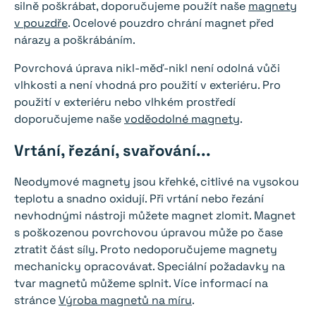
silně poškrábat, doporučujeme použít naše
magnety
v pouzdře
. Ocelové pouzdro chrání magnet před
nárazy a poškrábáním.
Povrchová úprava nikl-měď-nikl není odolná vůči
vlhkosti a není vhodná pro použití v exteriéru. Pro
použití v exteriéru nebo vlhkém prostředí
doporučujeme naše
voděodolné magnety
.
Vrtání, řezání, svařování...
Neodymové magnety jsou křehké, citlivé na vysokou
teplotu a snadno oxidují. Při vrtání nebo řezání
nevhodnými nástroji můžete magnet zlomit. Magnet
s poškozenou povrchovou úpravou může po čase
ztratit část síly. Proto nedoporučujeme magnety
mechanicky opracovávat. Speciální požadavky na
tvar magnetů můžeme splnit. Více informací na
stránce
Výroba magnetů na míru
.