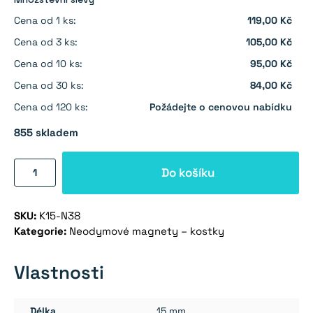
Cena od 1 ks:
119,00 Kč
Cena od 3 ks:
105,00 Kč
Cena od 10 ks:
95,00 Kč
Cena od 30 ks:
84,00 Kč
Cena od 120 ks:
Požádejte o cenovou nabídku
855 skladem
Neodymový
Do košíku
magnet
kostka
SKU:
K15-N38
15×15×15
Kategorie:
Neodymové magnety – kostky
mm
-
N38
Vlastnosti
množství
Délka
15 mm