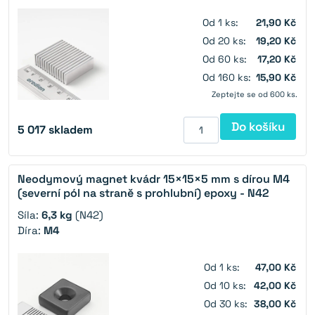
Od 1 ks:
21,90 Kč
Od 20 ks:
19,20 Kč
Od 60 ks:
17,20 Kč
Od 160 ks:
15,90 Kč
Zeptejte se od 600 ks.
Do košíku
5 017
skladem
Neodymový magnet kvádr 15×15×5 mm s dírou M4
(severní pól na straně s prohlubní) epoxy - N42
Síla:
6,3 kg
(N42)
Díra:
M4
Od 1 ks:
47,00 Kč
Od 10 ks:
42,00 Kč
Od 30 ks:
38,00 Kč