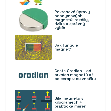
Povrchové úpravy
neodymových
magnetů: rozdíly,
rizika a správný
výběr
Jak funguje
magnet?
Cesta Orodian – od
prvních magnetů až
po evropskou značku
Síla magnetů v
kilogramech +
praktická měření