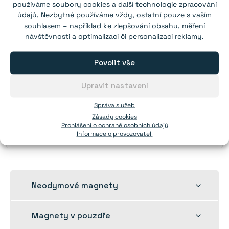
používáme soubory cookies a další technologie zpracování
Síla:
30 kg
(N38)
údajů. Nezbytné používáme vždy, ostatní pouze s vaším
Závit:
M6
souhlasem – například ke zlepšování obsahu, měření
návštěvnosti a optimalizaci či personalizaci reklamy.
Od 1 ks:
99,00 Kč
Povolit vše
Od 3 ks:
86,00 Kč
Od 10 ks:
77,00 Kč
Upravit nastavení
Od 20 ks:
71,00 Kč
Zeptejte se od 100 ks.
Správa služeb
Zásady cookies
Prohlášení o ochraně osobních údajů
Do košíku
12 498
skladem
Informace o provozovateli
Rozbalit
Neodymové magnety
dětskou
nabídku
Rozbalit
Magnety v pouzdře
dětskou