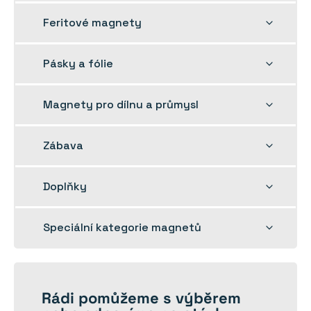
nabídku
Rozbalit
Feritové magnety
dětskou
nabídku
Rozbalit
Pásky a fólie
dětskou
nabídku
Rozbalit
Magnety pro dílnu a průmysl
dětskou
nabídku
Rozbalit
Zábava
dětskou
nabídku
Rozbalit
Doplňky
dětskou
nabídku
Rozbalit
Speciální kategorie magnetů
dětskou
nabídku
Rádi
pomůžeme
s výběrem