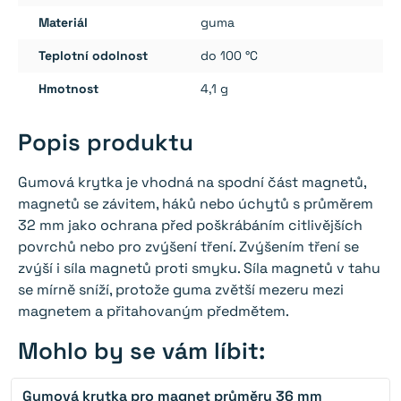
Materiál
guma
Teplotní odolnost
do ‎100 °C
Hmotnost
4,1 g
Popis produktu
Gumová krytka je vhodná na spodní část magnetů,
magnetů se závitem, háků nebo úchytů s průměrem
32 mm jako ochrana před poškrábáním citlivějších
povrchů nebo pro zvýšení tření. Zvýšením tření se
zvýší i síla magnetů proti smyku. Síla magnetů v tahu
se mírně sníží, protože guma zvětší mezeru mezi
magnetem a přitahovaným předmětem.
Mohlo by se vám líbit:
Gumová krytka pro magnet průměru 36 mm