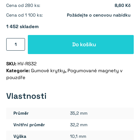
Cena od 280 ks:
8,60 Kč
Cena od 1 100 ks:
Požádejte o cenovou nabídku
1 452 skladem
Gumová
Do košíku
krytka
pro
SKU:
HV-RS32
magnet
Kategorie:
Gumové krytky
,
Pogumované magnety v
průměru
pouzdře
32
mm
Vlastnosti
množství
Průměr
35,2 mm
Vnitřní průměr
32,2 mm
Výška
10,1 mm