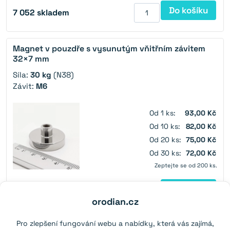
Do košíku
7 052
skladem
Magnet v pouzdře s vysunutým vňitřním závitem
32×7 mm
Síla:
30 kg
(N38)
Závit:
M6
Od 1 ks:
93,00 Kč
Od 10 ks:
82,00 Kč
Od 20 ks:
75,00 Kč
Od 30 ks:
72,00 Kč
Zeptejte se od 200 ks.
Do košíku
12 500
skladem
orodian.cz
Pro zlepšení fungování webu a nabídky, která vás zajímá,
Magnetický hák Ø 32 mm