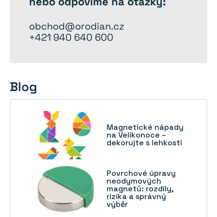
nebo odpovíme na otázky:
obchod@orodian.cz
+421 940 640 600
Blog
Magnetické nápady
na Velikonoce –
dekorujte s lehkostí
Povrchové úpravy
neodymových
magnetů: rozdíly,
rizika a správný
výběr