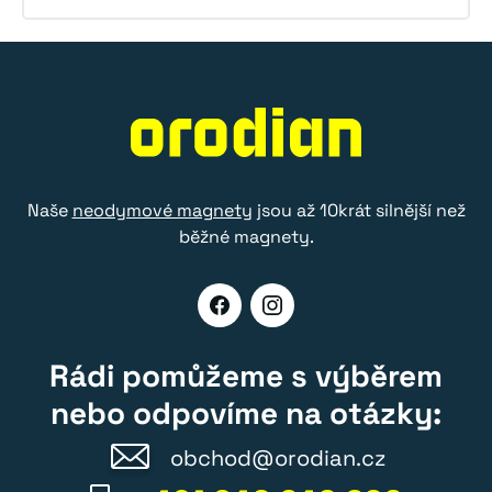
Naše
neodymové magnety
jsou až 10krát silnější než
běžné magnety.
Rádi pomůžeme s výběrem
nebo odpovíme na otázky:
obchod@orodian.cz