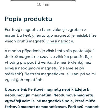
10 mm
Popis produktu
Feritový magnet ve tvaru válce je vyroben z
materiálu Fe
O
. Tento typ magnetů je nejslabší ze
2
3
všech druhů magnetů
v naší nabídce
.
V mnoha případech je však i tato síla postačující.
Jelikož magnet nerezaví ve vlhkém prostředí, je
vhodný pro použití venku. Je méně křehký než
silnější neodymové magnety (neláme se při
srážkách). Neztrácí magnetickou sílu ani při velmi
vysokých teplotách.
Upozornění: Feritové magnety nepřikládejte k
neodymovým magnetům. Neodymové magnety
vytvářejí velmi silné magnetické pole, které může
feritový magnet demagnetizovat. Feritový magnet