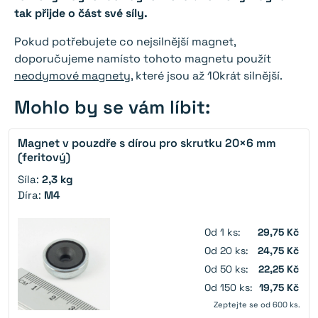
tak přijde o část své síly.
Pokud potřebujete co nejsilnější magnet,
doporučujeme namísto tohoto magnetu použít
neodymové magnety
, které jsou až 10krát silnější.
Mohlo by se vám líbit:
Magnet v pouzdře s dírou pro skrutku 20×6 mm
(feritový)
Síla:
2,3 kg
Díra:
M4
Od 1 ks:
29,75 Kč
Od 20 ks:
24,75 Kč
Od 50 ks:
22,25 Kč
Od 150 ks:
19,75 Kč
Zeptejte se od 600 ks.