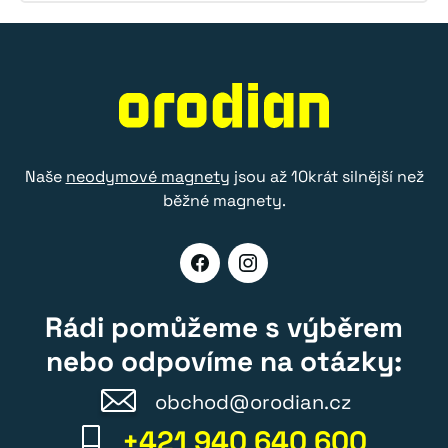
Naše
neodymové magnety
jsou až 10krát silnější než
běžné magnety.
Rádi pomůžeme s výběrem
nebo odpovíme na otázky:
obchod@orodian.cz
+421 940 640 600