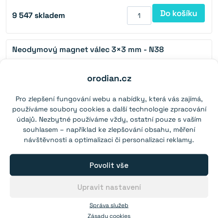
Do košíku
9 547
skladem
Neodymový magnet válec 3×3 mm - N38
Síla:
0,25 kg
(N38)
orodian.cz
Od 1 ks:
2,20 Kč
Pro zlepšení fungování webu a nabídky, která vás zajímá,
Od 300 ks:
1,70 Kč
používáme soubory cookies a další technologie zpracování
Od 1 000 ks:
1,30 Kč
údajů. Nezbytné používáme vždy, ostatní pouze s vaším
Od 2 000 ks:
1,10 Kč
souhlasem – například ke zlepšování obsahu, měření
návštěvnosti a optimalizaci či personalizaci reklamy.
Zeptejte se od 8 000 ks.
Do košíku
57 140
skladem
Povolit vše
Upravit nastavení
Magnet v pouzdře s dírou pro šroub 20×6 mm
Správa služeb
(SmCo)
Zásady cookies