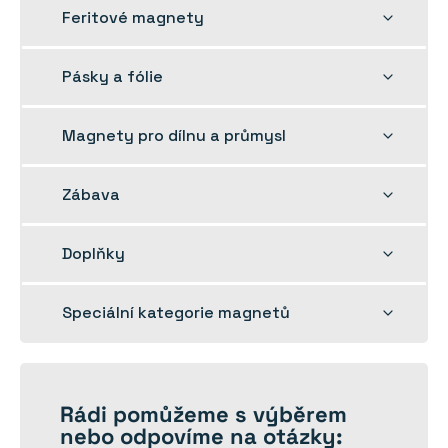
Rozbalit
Feritové magnety
dětskou
nabídku
Rozbalit
Pásky a fólie
dětskou
nabídku
Rozbalit
Magnety pro dílnu a průmysl
dětskou
nabídku
Rozbalit
Zábava
dětskou
nabídku
Rozbalit
Doplňky
dětskou
nabídku
Rozbalit
Speciální kategorie magnetů
dětskou
nabídku
Rádi
pomůžeme
s výběrem
nebo odpovíme na otázky: