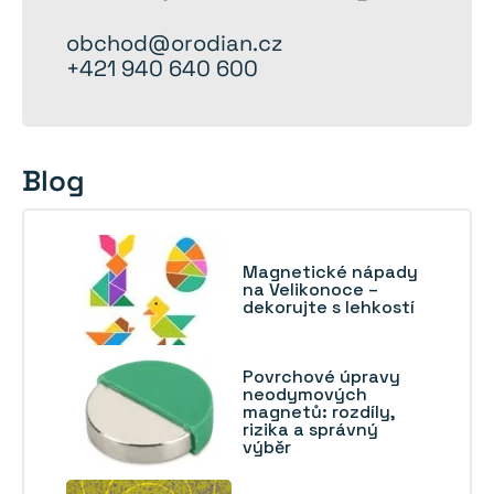
obchod@orodian.cz
+421 940 640 600
Blog
Magnetické nápady
na Velikonoce –
dekorujte s lehkostí
Povrchové úpravy
neodymových
magnetů: rozdíly,
rizika a správný
výběr