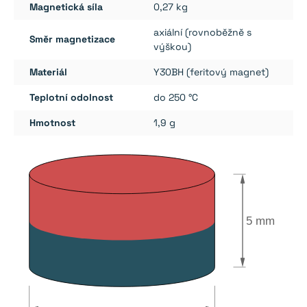
Magnetická síla
0,27 kg
axiální (rovnoběžně s
Směr magnetizace
výškou)
Materiál
Y30BH (feritový magnet)
Teplotní odolnost
do 250 °C
Hmotnost
1,9 g
5 mm