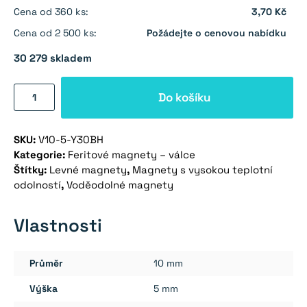
Cena od 360 ks:
3,70 Kč
Cena od 2 500 ks:
Požádejte o cenovou nabídku
30 279 skladem
Feritový
Do košíku
magnet
válec
SKU:
V10-5-Y30BH
10×5
Kategorie:
Feritové magnety – válce
mm
Štítky:
Levné magnety
,
Magnety s vysokou teplotní
-
odolností
,
Voděodolné magnety
Y30BH
množství
Vlastnosti
Průměr
10 mm
Výška
5 mm