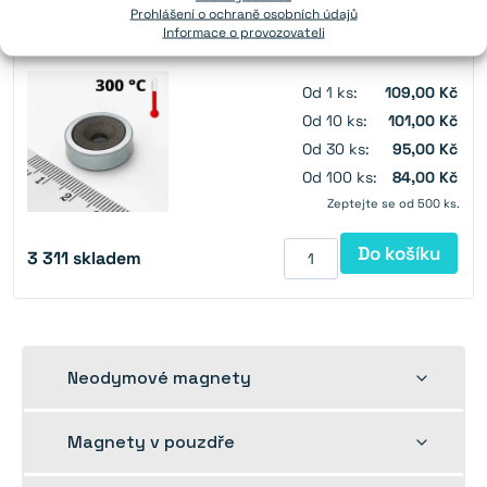
Síla:
8 kg
Prohlášení o ochraně osobních údajů
Informace o provozovateli
Díra:
M4
Od 1 ks:
109,00 Kč
Od 10 ks:
101,00 Kč
Od 30 ks:
95,00 Kč
Od 100 ks:
84,00 Kč
Zeptejte se od 500 ks.
Do košíku
3 311
skladem
Rozbalit
Neodymové magnety
dětskou
nabídku
Rozbalit
Magnety v pouzdře
dětskou
nabídku